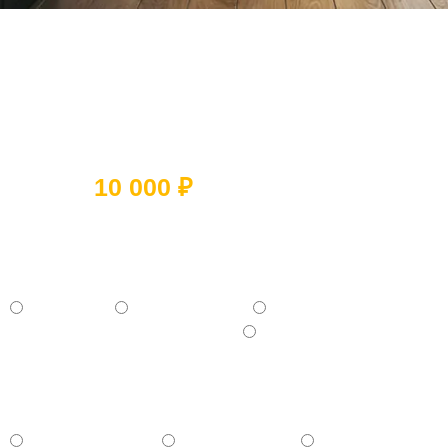
Ответьте на 5 вопросов и получите
скидку
10 000 ₽
Какое помещение вы хотите
отремонтировать?
- Квартиру
- Частный дом
- Коммерческое помещение
- Отдельную комнату (Кухня, Ванная и тд.)
Какой ремонт вам нужен?
- Косметический
- Капитальный
- Евроремонт