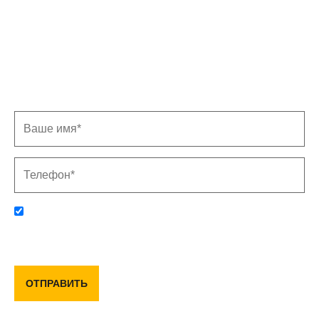
Записаться на замер
Заполните форму, и мы свяжемся с Вами в
ближайшее время
Отправляя данную форму, вы соглашаетесь с политикой
конфиденциальности и пользовательским соглашением
ОТПРАВИТЬ