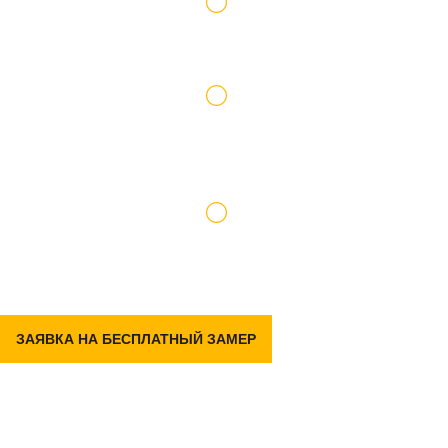
Работаем по официальному договору
Доставку и подъем материалов берем на
себя
Гарантия на р емонт 2 года
ЗАЯВКА НА БЕСПЛАТНЫЙ ЗАМЕР
Задать вопрос
в Telegram