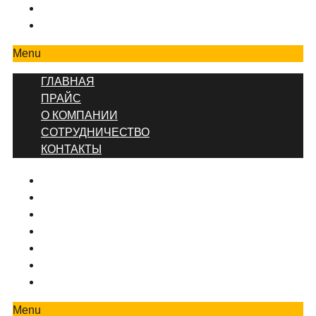
СОТРУДНИЧЕСТВО
КОНТАКТЫ
Menu
ГЛАВНАЯ
ПРАЙС
О КОМПАНИИ
СОТРУДНИЧЕСТВО
КОНТАКТЫ
ГЛАВНАЯ
ПРЕЙСКУРАНТ ЦЕН
КОНТАКТЫ
О КОМПАНИИ
ВИДЫ РЕМОНТА
ДИЗАЙНЕРСКИЙ РЕМОНТ
РЕМОНТ КОМНАТ И ПОМЕЩЕНИЙ
Menu