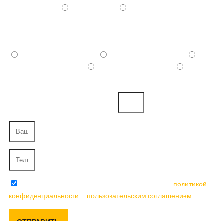
Евроремонт
- Черновой
- Дизайнерский
Укажите примерный бюджет на ремонт,
с учётом материалов
100 - 150 тыс. руб.
150 - 250 тыс. руб.
250 - 350 тыс. руб.
350 - 500 тыс. руб.
500 и
более тыс. руб.
Напишите ваш город.
Отправляя данную форму, вы соглашаетесь с
политикой
конфиденциальности
и
пользовательским соглашением