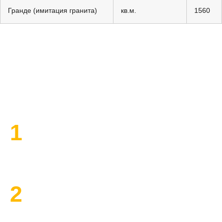
Гранде (имитация гранита)
кв.м.
1560
План работы по ремонту
1
Высылаем замерщика
2
Составляем смету