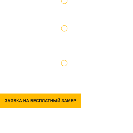
Работаем по официальному договору
Доставку и подъем материалов берем на
себя
Гарантия на р емонт 2 года
ЗАЯВКА НА БЕСПЛАТНЫЙ ЗАМЕР
Задать вопрос
в Telegram