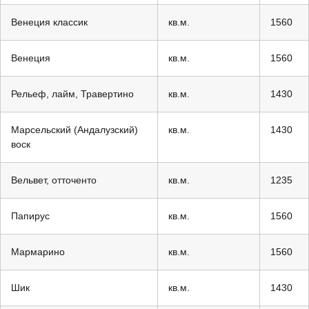
Венеция классик
кв.м.
1560
Венеция
кв.м.
1560
Рельеф, лайм, Травертино
кв.м.
1430
Марсельский (Андалузский)
кв.м.
1430
воск
Вельвет, отточенто
кв.м.
1235
Папирус
кв.м.
1560
Мармарино
кв.м.
1560
Шик
кв.м.
1430