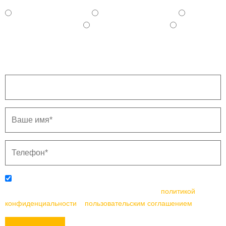
100 - 150 тыс. руб.
150 - 250 тыс. руб.
250 - 350 тыс. руб.
350 - 500 тыс. руб.
500 и более тыс. руб.
Напишите ваш город.
Отправляя данную форму, вы соглашаетесь с
политикой
конфиденциальности
и
пользовательским соглашением