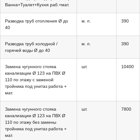
Ванна+Туалет+Кухня раб.+мат.
Разводка труб отопления Ø до
м. п.
390
40
Разводка труб холодной /
м. п.
390
горячей воды Ø до 40
Замена чугунного стояка
шт.
10400
канализации Ø 123 на ПВХ Ø
110 по этажу с заменой
тройника под унитаз работа +
мат.
Замена чугунного стояка
шт.
7800
канализации Ø 123 на ПВХ Ø
110 по этажу без замены
тройника под унитаз работа +
мат.