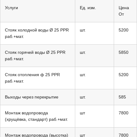
Услуги
Ед. изм.
Цена
От
Стояк холодной воды Ø 25 PPR
шт.
5200
раб.+мат.
Стояк горячей воды Ø 25 PPR
шт.
5850
раб.+мат.
Стояк отопления ф 25 PPR
шт.
5200
раб.+мат.
Выходы через перекрытие
шт.
585
Монтаж водопровода
шт
7800
(хрущёвка, стандарт) раб.+мат.
Монтаж водопровода (высотка)
шт
7800