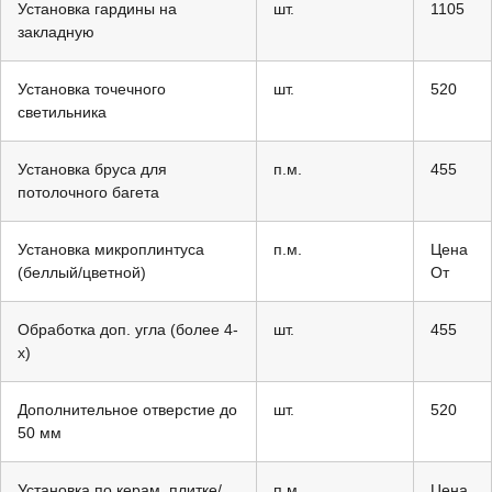
Установка гардины на
шт.
1105
закладную
Установка точечного
шт.
520
светильника
Установка бруса для
п.м.
455
потолочного багета
Установка микроплинтуса
п.м.
Цена
(беллый/цветной)
От
Обработка доп. угла (более 4-
шт.
455
х)
Дополнительное отверстие до
шт.
520
50 мм
Установка по керам. плитке/
п.м.
Цена