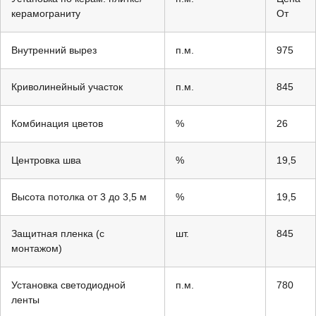
керамограниту
От
Внутренний вырез
п.м.
975
Криволинейный участок
п.м.
845
Комбинация цветов
%
26
Центровка шва
%
19,5
Высота потолка от 3 до 3,5 м
%
19,5
Защитная пленка (с
шт.
845
монтажом)
Установка светодиодной
п.м.
780
ленты