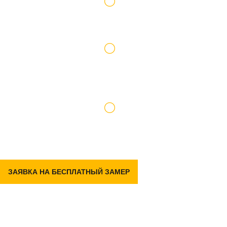
Работаем по официальному договору
Доставку и подъем материалов берем на
себя
Гарантия на р емонт 2 года
ЗАЯВКА НА БЕСПЛАТНЫЙ ЗАМЕР
Задать вопрос
в Telegram