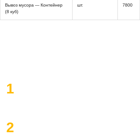
Вывоз мусора — Контейнер
шт.
7800
(8 куб)
План работы по ремонту
1
Высылаем замерщика
2