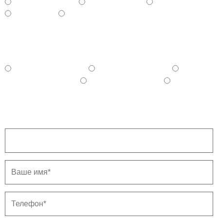
- Косметический
- Капитальный
- Евроремонт
- Черновой
- Дизайнерский
Укажите примерный бюджет на ремонт, с
учётом материалов
100 - 150 тыс. руб.
150 - 250 тыс. руб.
250 - 350 тыс. руб.
350 - 500 тыс. руб.
500 и более тыс. руб.
Напишите ваш город.