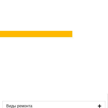
Задать вопрос
в Telegram
Задать вопрос
в MAX
Виды ремонта