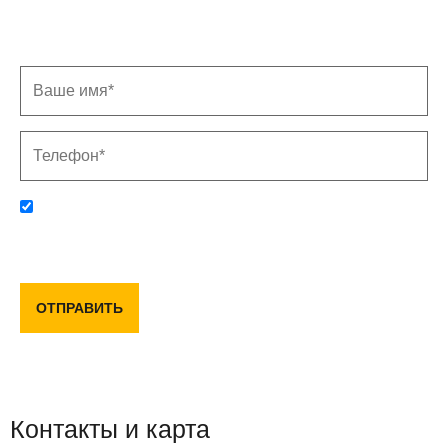
Заполните форму, и мы свяжемся с Вами в
ближайшее время
Отправляя данную форму, вы соглашаетесь с политикой
конфиденциальности и пользовательским соглашением
ОТПРАВИТЬ
Контакты и карта