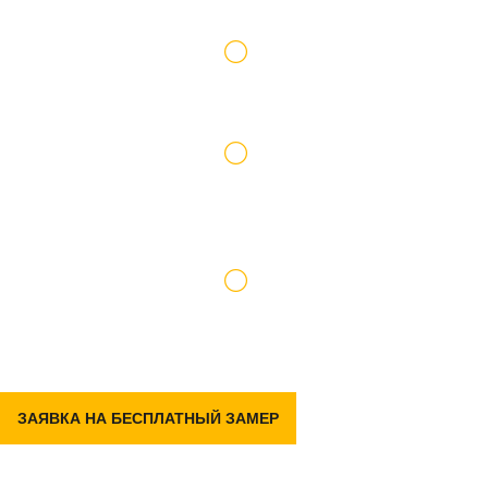
Работаем по официальному договору
Доставку и подъем материалов берем на
себя
Гарантия на р емонт 2 года
ЗАЯВКА НА БЕСПЛАТНЫЙ ЗАМЕР
Задать вопрос