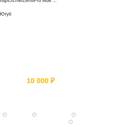
https://t.me/ZemsPro Мой …
Ютуб
Ответьте на 5 вопросов и получите
скидку
10 000 ₽
Какое помещение вы хотите
отремонтировать?
- Квартиру
- Частный дом
- Коммерческое помещение