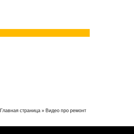
в Telegram
Задать вопрос
в MAX
Главная страница
»
Видео про ремонт