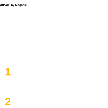
Дизайн by Magnific
План работы по ремонту
1
Высылаем замерщика
2