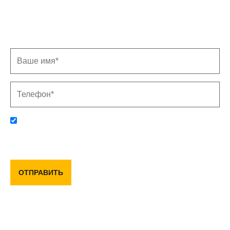
Заполните форму, и мы свяжемся с Вами в
ближайшее время
Отправляя данную форму, вы соглашаетесь с политикой
конфиденциальности и пользовательским соглашением
ОТПРАВИТЬ