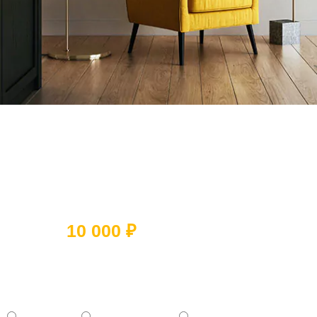
Ответьте на 5 вопросов и получите
скидку
10 000 ₽
Какое помещение вы хотите
отремонтировать?
- Квартиру
- Частный дом