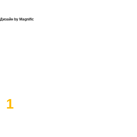
Дизайн by Magnific
План работы по ремонту
1
Высылаем замерщика