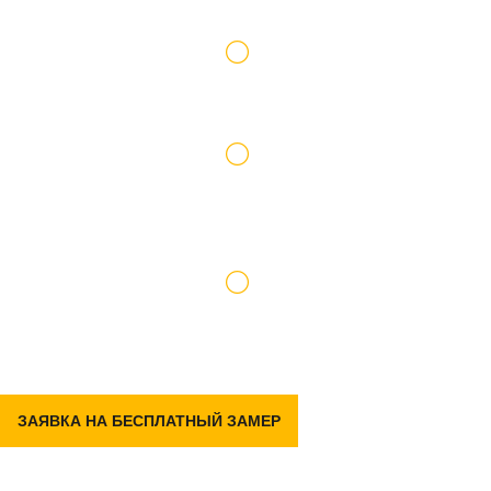
Работаем по официальному договору
Доставку и подъем материалов берем на
себя
Гарантия на р емонт 2 года
ЗАЯВКА НА БЕСПЛАТНЫЙ ЗАМЕР
Задать вопрос