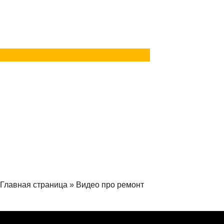
в Telegram
Задать вопрос
в MAX
Главная страница
»
Видео про ремонт