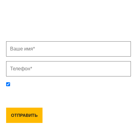
Записаться на замер
Заполните форму, и мы свяжемся с Вами в
ближайшее время
Отправляя данную форму, вы соглашаетесь с политикой
конфиденциальности и пользовательским соглашением
ОТПРАВИТЬ