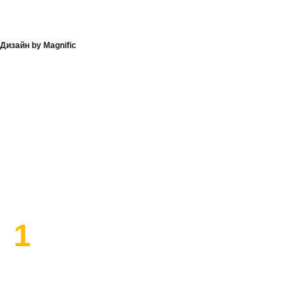
Дизайн by Magnific
План работы по ремонту
1
Высылаем замерщика