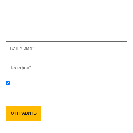
Записаться на замер
Заполните форму, и мы свяжемся с Вами в
ближайшее время
Отправляя данную форму, вы соглашаетесь с политикой
конфиденциальности и пользовательским соглашением
ОТПРАВИТЬ