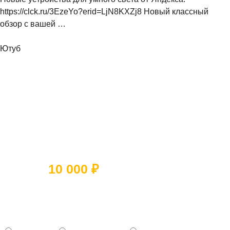
https://clck.ru/3EzeYo?erid=LjN8KXZj8 Новый классный
обзор с вашей …
Ютуб
Ответьте на 5 вопросов и получите
скидку
10 000 ₽
Какое помещение вы хотите
отремонтировать?