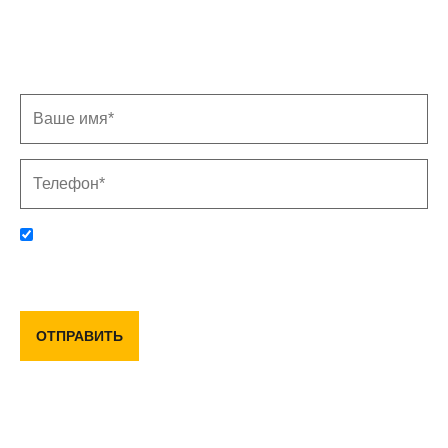
Заполните форму, и мы свяжемся с Вами в
ближайшее время
Отправляя данную форму, вы соглашаетесь с политикой
конфиденциальности и пользовательским соглашением
ОТПРАВИТЬ