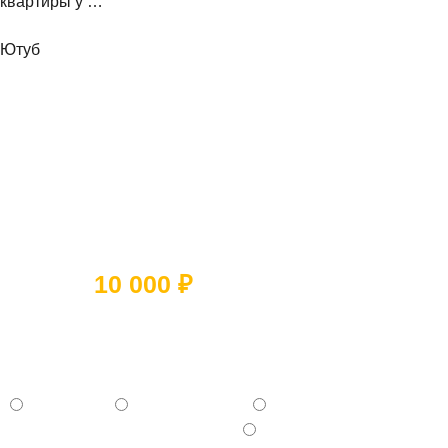
квартиры у …
Ютуб
Ответьте на 5 вопросов и получите
скидку
10 000 ₽
Какое помещение вы хотите
отремонтировать?
- Квартиру
- Частный дом
- Коммерческое помещение