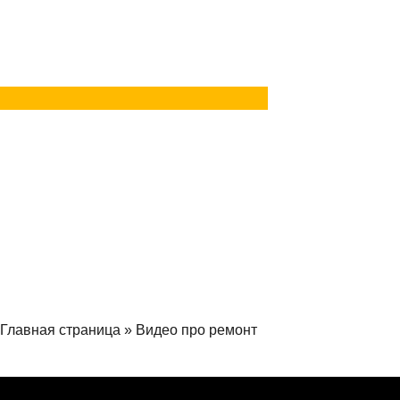
в Telegram
Задать вопрос
в MAX
Главная страница
»
Видео про ремонт