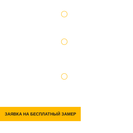
Работаем по официальному договору
Доставку и подъем материалов берем на
себя
Гарантия на р емонт 2 года
ЗАЯВКА НА БЕСПЛАТНЫЙ ЗАМЕР
Задать вопрос