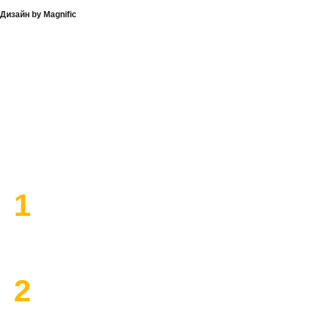
Дизайн by Magnific
План работы по ремонту
1
Высылаем замерщика
2