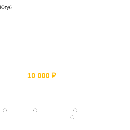
Ютуб
Ответьте на 5 вопросов и получите
скидку
10 000 ₽
Какое помещение вы хотите
отремонтировать?
- Квартиру
- Частный дом
- Коммерческое помещение
- Отдельную комнату (Кухня, Ванная и тд.)