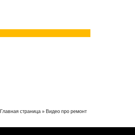
в Telegram
Задать вопрос
в MAX
Главная страница
»
Видео про ремонт