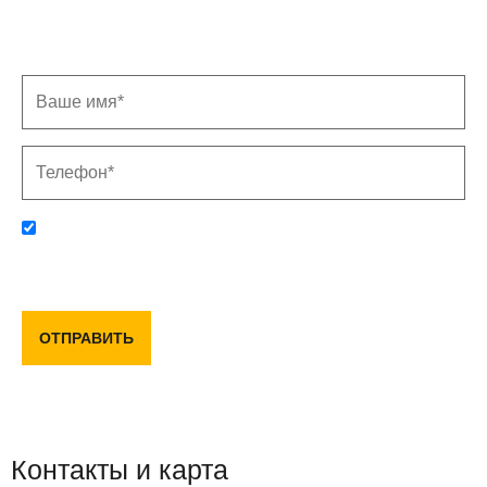
Заполните форму, и мы свяжемся с Вами в
ближайшее время
Отправляя данную форму, вы соглашаетесь с политикой
конфиденциальности и пользовательским соглашением
ОТПРАВИТЬ
Контакты и карта