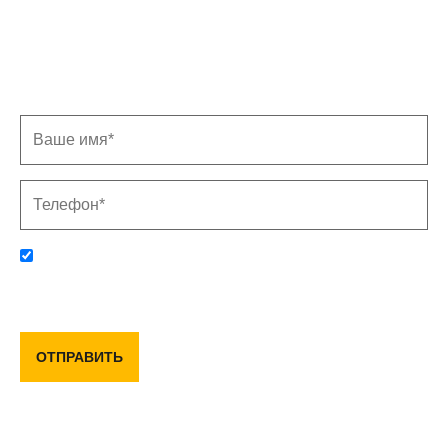
Записаться на замер
Заполните форму, и мы свяжемся с Вами в
ближайшее время
Отправляя данную форму, вы соглашаетесь с политикой
конфиденциальности и пользовательским соглашением
ОТПРАВИТЬ