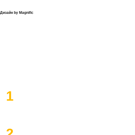
Дизайн by Magnific
План работы по ремонту
1
Высылаем замерщика
2