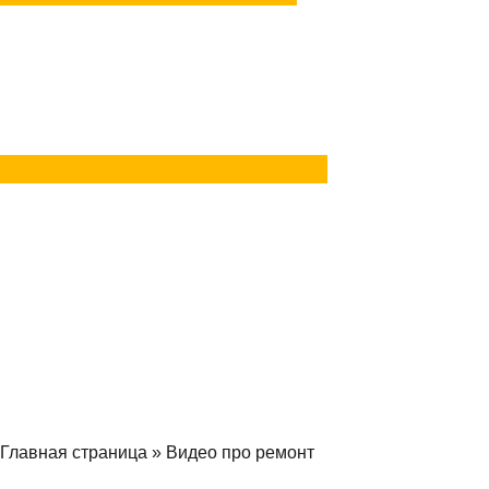
Задать вопрос
в Telegram
Задать вопрос
в MAX
Главная страница
»
Видео про ремонт