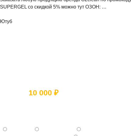
SUPERGEL со скидкой 5% можно тут ОЗОН: …
Ютуб
Ответьте на 5 вопросов и получите
скидку
10 000 ₽
Какое помещение вы хотите
отремонтировать?
- Квартиру
- Частный дом