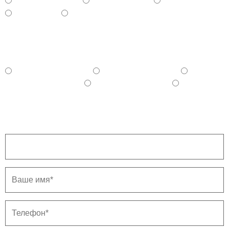
- Косметический
- Капитальный
- Евроремонт
- Черновой
- Дизайнерский
Укажите примерный бюджет на ремонт, с
учётом материалов
100 - 150 тыс. руб.
150 - 250 тыс. руб.
250 - 350 тыс. руб.
350 - 500 тыс. руб.
500 и более тыс. руб.
Напишите ваш город.