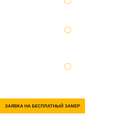
Работаем по официальному договору
Доставку и подъем материалов берем на
себя
Гарантия на р емонт 2 года
ЗАЯВКА НА БЕСПЛАТНЫЙ ЗАМЕР
Задать вопрос
в Telegram