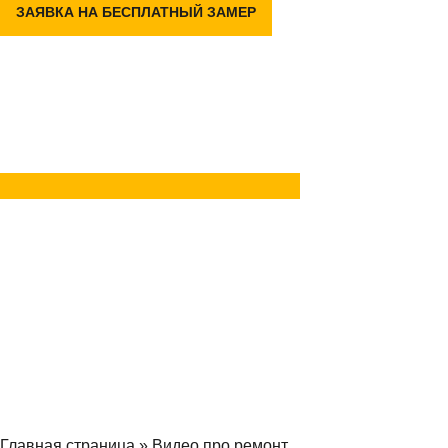
ЗАЯВКА НА БЕСПЛАТНЫЙ ЗАМЕР
Задать вопрос
в Telegram
Задать вопрос
в MAX
Главная страница
»
Видео про ремонт