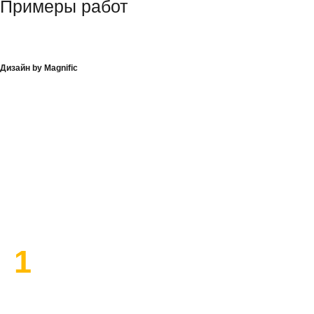
Примеры работ
Дизайн by Magnific
План работы по ремонту
1
Высылаем замерщика