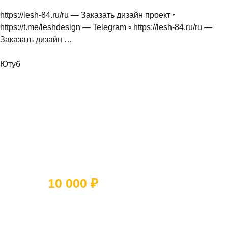
https://lesh-84.ru/ru — Заказать дизайн проект ▫
https://t.me/leshdesign — Telegram ▫ https://lesh-84.ru/ru —
Заказать дизайн …
Ютуб
Ответьте на 5 вопросов и получите
скидку
10 000 ₽
Какое помещение вы хотите
отремонтировать?