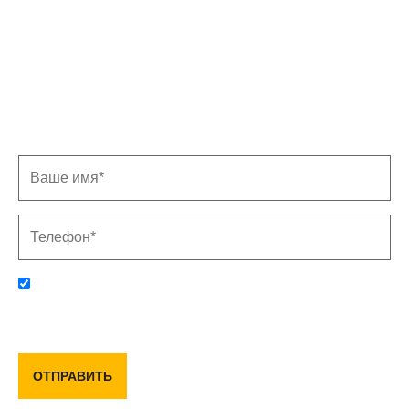
Записаться на замер
Заполните форму, и мы свяжемся с Вами в
ближайшее время
Отправляя данную форму, вы соглашаетесь с политикой
конфиденциальности и пользовательским соглашением
ОТПРАВИТЬ