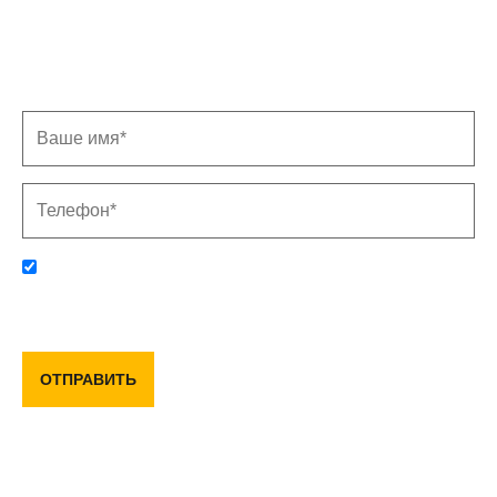
Заполните форму, и мы свяжемся с Вами в
ближайшее время
Отправляя данную форму, вы соглашаетесь с политикой
конфиденциальности и пользовательским соглашением
ОТПРАВИТЬ