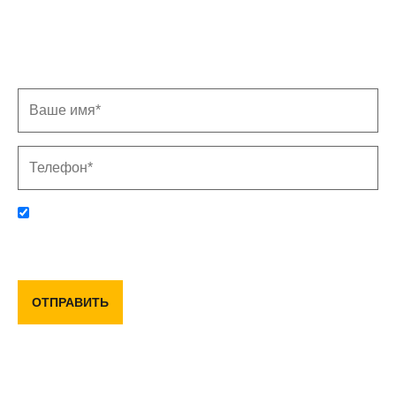
Заполните форму, и мы свяжемся с Вами в
ближайшее время
Отправляя данную форму, вы соглашаетесь с политикой
конфиденциальности и пользовательским соглашением
ОТПРАВИТЬ