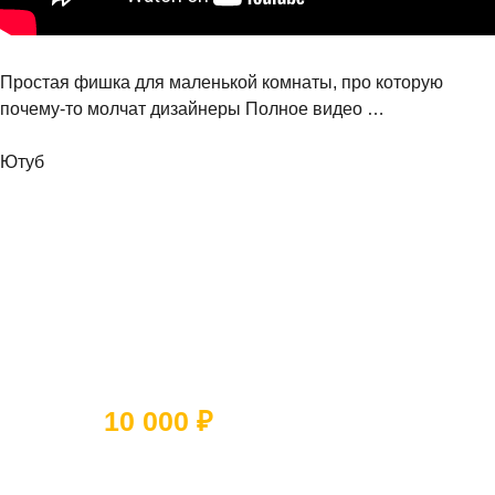
Простая фишка для маленькой комнаты, про которую
почему-то молчат дизайнеры Полное видео …
Ютуб
Ответьте на 5 вопросов и получите
скидку
10 000 ₽
Какое помещение вы хотите