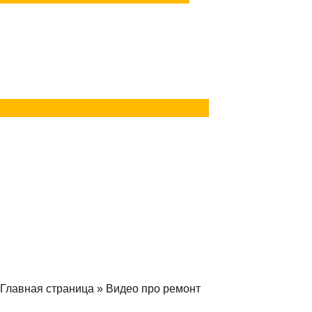
Задать вопрос
в Telegram
Задать вопрос
в MAX
Главная страница
»
Видео про ремонт