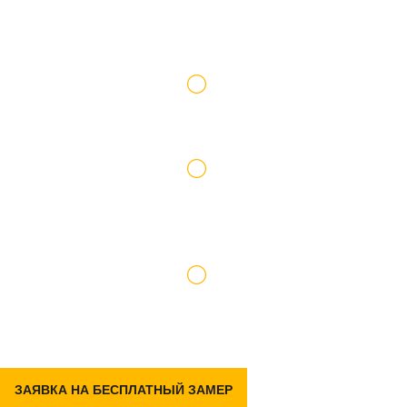
Работаем по официальному договору
Доставку и подъем материалов берем на
себя
Гарантия на р емонт 2 года
ЗАЯВКА НА БЕСПЛАТНЫЙ ЗАМЕР