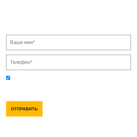
Записаться на замер
Заполните форму, и мы свяжемся с Вами в
ближайшее время
Отправляя данную форму, вы соглашаетесь с политикой
конфиденциальности и пользовательским соглашением
ОТПРАВИТЬ