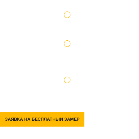
Работаем по официальному договору
Доставку и подъем материалов берем на
себя
Гарантия на р емонт 2 года
ЗАЯВКА НА БЕСПЛАТНЫЙ ЗАМЕР
Задать вопрос