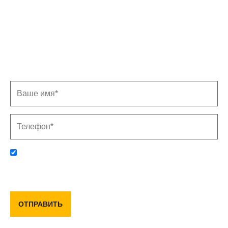
Записаться на замер
Заполните форму, и мы свяжемся с Вами в
ближайшее время
Отправляя данную форму, вы соглашаетесь с политикой
конфиденциальности и пользовательским соглашением
ОТПРАВИТЬ