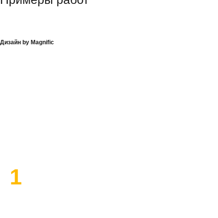
Дизайн by Magnific
План работы по ремонту
1
Высылаем замерщика