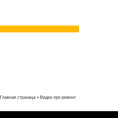
в Telegram
Задать вопрос
в MAX
Главная страница
»
Видео про ремонт