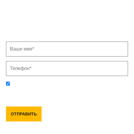
Записаться на замер
Заполните форму, и мы свяжемся с Вами в
ближайшее время
Отправляя данную форму, вы соглашаетесь с политикой
конфиденциальности и пользовательским соглашением
ОТПРАВИТЬ