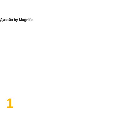
Дизайн by Magnific
План работы по ремонту
1
Высылаем замерщика