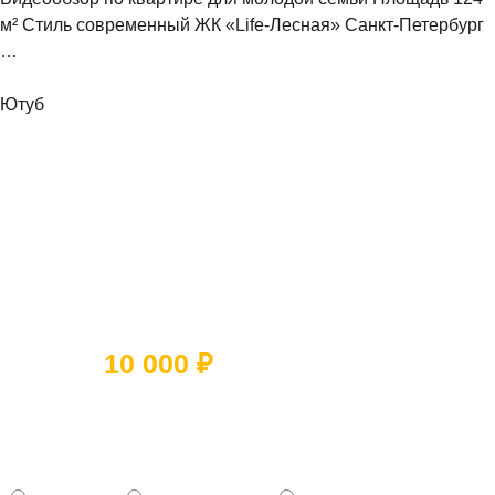
м² Стиль современный ЖК «Life-Лесная» Санкт-Петербург
…
Ютуб
Ответьте на 5 вопросов и получите
скидку
10 000 ₽
Какое помещение вы хотите
отремонтировать?