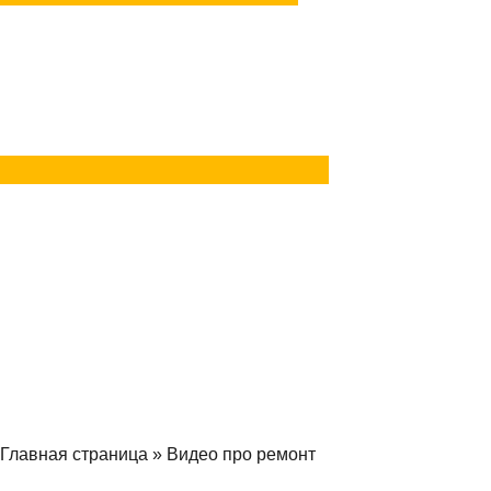
Задать вопрос
в Telegram
Задать вопрос
в MAX
Главная страница
»
Видео про ремонт