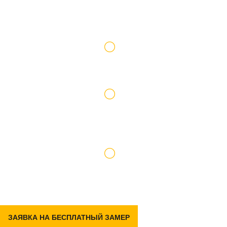
Работаем по официальному договору
Доставку и подъем материалов берем на
себя
Гарантия на р емонт 2 года
ЗАЯВКА НА БЕСПЛАТНЫЙ ЗАМЕР