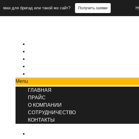
 бригад или такой же сайт?
Нужны заяв
Получить заявки
+7 (495) 777-90-78
ГЛАВНАЯ
ПРАЙС
О КОМПАНИИ
СОТРУДНИЧЕСТВО
КОНТАКТЫ
Menu
ГЛАВНАЯ
ПРАЙС
О КОМПАНИИ
СОТРУДНИЧЕСТВО
КОНТАКТЫ
ГЛАВНАЯ