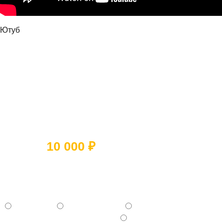
Ютуб
Ответьте на 5 вопросов и получите
скидку
10 000 ₽
Какое помещение вы хотите
отремонтировать?
- Квартиру
- Частный дом
- Коммерческое помещение