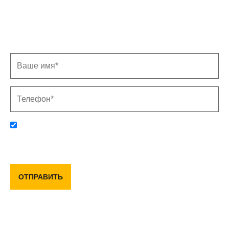
Записаться на замер
Заполните форму, и мы свяжемся с Вами в
ближайшее время
Отправляя данную форму, вы соглашаетесь с политикой
конфиденциальности и пользовательским соглашением
ОТПРАВИТЬ