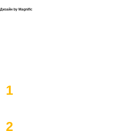
Дизайн by Magnific
План работы по ремонту
1
Высылаем замерщика
2