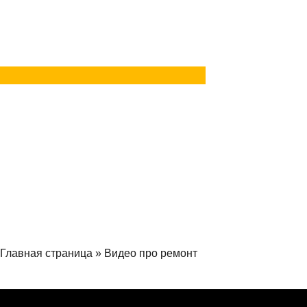
в Telegram
Задать вопрос
в MAX
Главная страница
»
Видео про ремонт