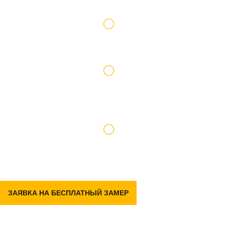
Работаем по официальному договору
Доставку и подъем материалов берем на
себя
Гарантия на р емонт 2 года
ЗАЯВКА НА БЕСПЛАТНЫЙ ЗАМЕР
Задать вопрос