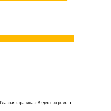
Задать вопрос
в Telegram
Задать вопрос
в MAX
Главная страница
»
Видео про ремонт