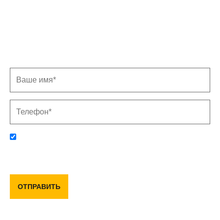
Записаться на замер
Заполните форму, и мы свяжемся с Вами в
ближайшее время
Отправляя данную форму, вы соглашаетесь с политикой
конфиденциальности и пользовательским соглашением
ОТПРАВИТЬ