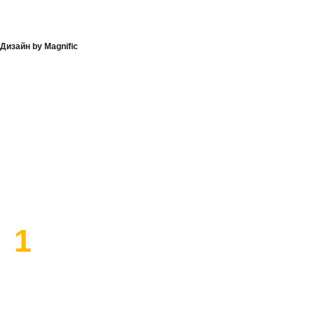
Дизайн by Magnific
План работы по ремонту
1
Высылаем замерщика