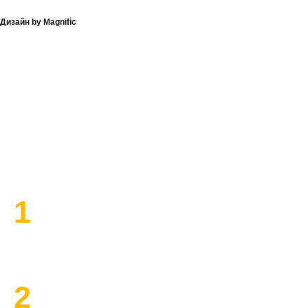
Дизайн by Magnific
План работы по ремонту
1
Высылаем замерщика
2