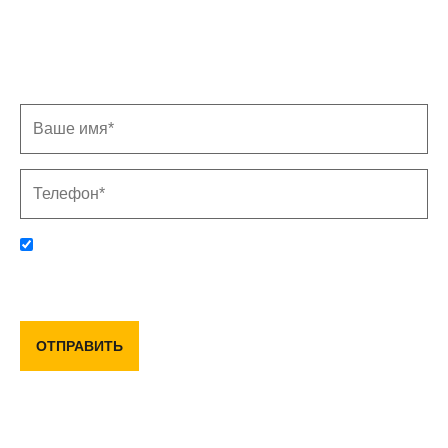
Записаться на замер
Заполните форму, и мы свяжемся с Вами в
ближайшее время
Отправляя данную форму, вы соглашаетесь с политикой
конфиденциальности и пользовательским соглашением
ОТПРАВИТЬ