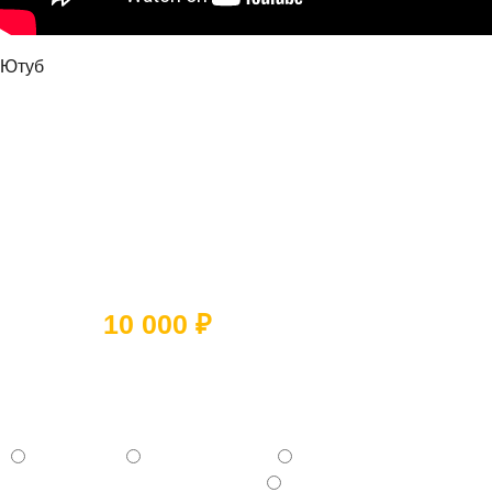
Ютуб
Ответьте на 5 вопросов и получите
скидку
10 000 ₽
Какое помещение вы хотите
отремонтировать?
- Квартиру
- Частный дом
- Коммерческое помещение