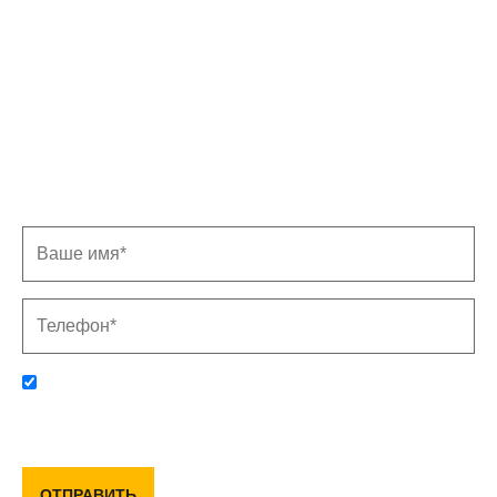
Записаться на замер
Заполните форму, и мы свяжемся с Вами в
ближайшее время
Отправляя данную форму, вы соглашаетесь с политикой
конфиденциальности и пользовательским соглашением
ОТПРАВИТЬ