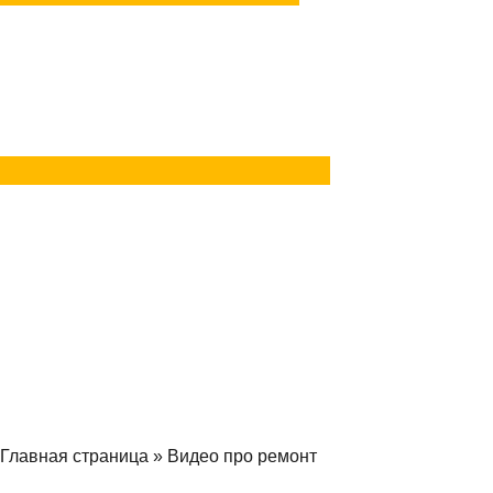
Задать вопрос
в Telegram
Задать вопрос
в MAX
Главная страница
»
Видео про ремонт