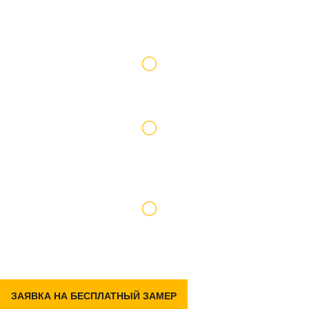
Работаем по официальному договору
Доставку и подъем материалов берем на
себя
Гарантия на р емонт 2 года
ЗАЯВКА НА БЕСПЛАТНЫЙ ЗАМЕР