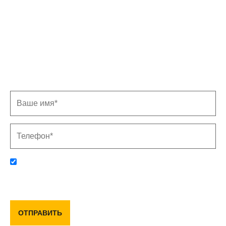
Записаться на замер
Заполните форму, и мы свяжемся с Вами в
ближайшее время
Отправляя данную форму, вы соглашаетесь с политикой
конфиденциальности и пользовательским соглашением
ОТПРАВИТЬ