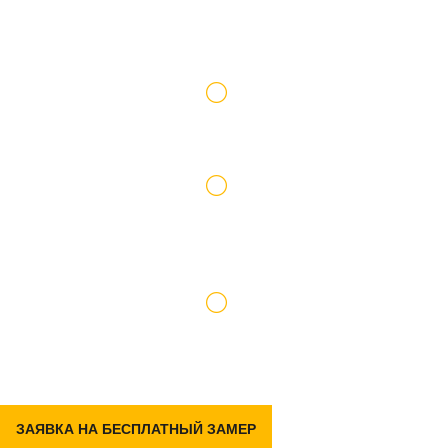
Работаем по официальному договору
Доставку и подъем материалов берем на
себя
Гарантия на р емонт 2 года
ЗАЯВКА НА БЕСПЛАТНЫЙ ЗАМЕР