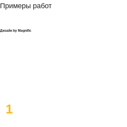
Примеры работ
Дизайн by Magnific
План работы по ремонту
1
Высылаем замерщика