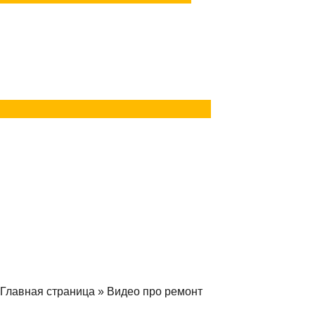
Задать вопрос
в Telegram
Задать вопрос
в MAX
Главная страница
»
Видео про ремонт