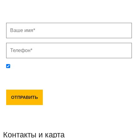
Заполните форму, и мы свяжемся с Вами в
ближайшее время
Отправляя данную форму, вы соглашаетесь с политикой
конфиденциальности и пользовательским соглашением
ОТПРАВИТЬ
Контакты и карта