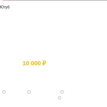
Ютуб
Ответьте на 5 вопросов и получите
скидку
10 000 ₽
Какое помещение вы хотите
отремонтировать?
- Квартиру
- Частный дом
- Коммерческое помещение
- Отдельную комнату (Кухня, Ванная и тд.)