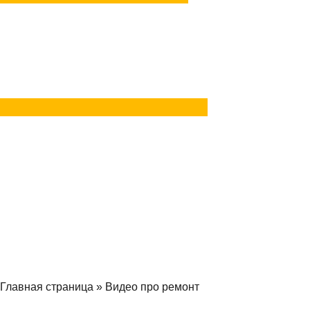
Задать вопрос
в Telegram
Задать вопрос
в MAX
Главная страница
»
Видео про ремонт