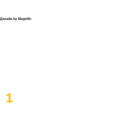
Дизайн by Magnific
План работы по ремонту
1
Высылаем замерщика