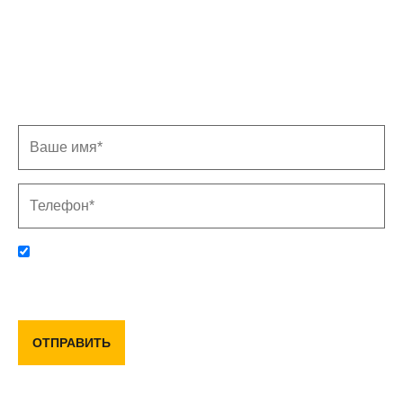
Записаться на замер
Заполните форму, и мы свяжемся с Вами в
ближайшее время
Отправляя данную форму, вы соглашаетесь с политикой
конфиденциальности и пользовательским соглашением
ОТПРАВИТЬ