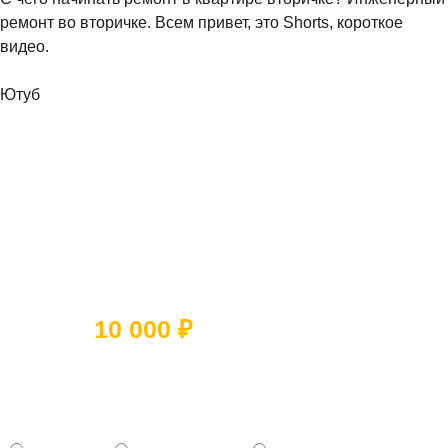
ремонт во вторичке. Всем привет, это Shorts, короткое
видео.
Ютуб
Ответьте на 5 вопросов и получите
скидку
10 000 ₽
Какое помещение вы хотите
отремонтировать?