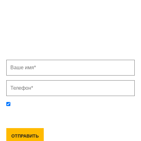
Записаться на замер
Заполните форму, и мы свяжемся с Вами в
ближайшее время
Отправляя данную форму, вы соглашаетесь с политикой
конфиденциальности и пользовательским соглашением
ОТПРАВИТЬ